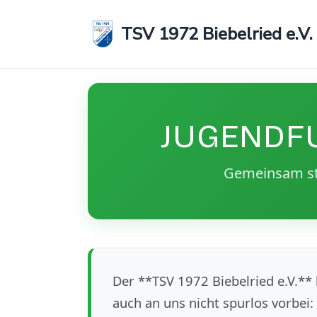
TSV 1972 Biebelried e.V.
Zum
Inhalt
springen
JUGENDFU
Gemeinsam sta
Der **TSV 1972 Biebelried e.V.** 
auch an uns nicht spurlos vorbei: