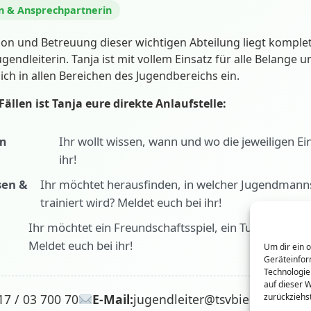
in & Ansprechpartnerin
ion und Betreuung dieser wichtigen Abteilung liegt kompl
gendleiterin. Tanja ist mit vollem Einsatz für alle Belange
ch in allen Bereichen des Jugendbereichs ein.
Fällen ist Tanja eure direkte Anlaufstelle:
m
Ihr wollt wissen, wann und wo die jeweiligen Ei
ihr!
sen &
Ihr möchtet herausfinden, in welcher Jugendmanns
trainiert wird? Meldet euch bei ihr!
Ihr möchtet ein Freundschaftsspiel, ein Turnier oder
Meldet euch bei ihr!
Um dir ein 
Geräteinfor
Technologie
auf dieser W
17 / 03 700 70
E-Mail:
jugendleiter@tsvbiebelried.de
zurückziehs