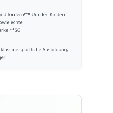
 und fordern!** Um den Kindern
sowie echte
tarke **SG
lassige sportliche Ausbildung,
ge!