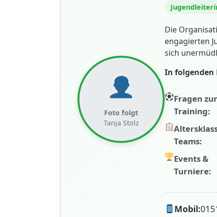
Jugendleiter
Die Organisat
engagierten Ju
sich unermüdli
In folgenden 
Fragen zu
Training:
Foto folgt
Tanja Stolz
Altersklas
Teams:
Events &
Turniere:
Mobil:
015