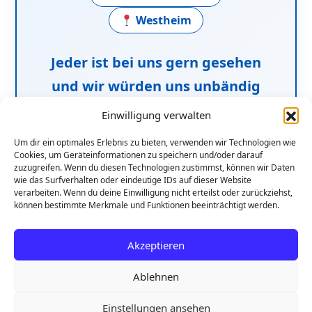
Westheim
Jeder ist bei uns gern gesehen
und wir würden uns unbändig
freuen, euch eine Freude zu
Einwilligung verwalten
machen und gemeinsam Sport
Um dir ein optimales Erlebnis zu bieten, verwenden wir Technologien wie
zu treiben!
Cookies, um Geräteinformationen zu speichern und/oder darauf
zuzugreifen. Wenn du diesen Technologien zustimmst, können wir Daten
wie das Surfverhalten oder eindeutige IDs auf dieser Website
verarbeiten. Wenn du deine Einwilligung nicht erteilst oder zurückziehst,
können bestimmte Merkmale und Funktionen beeinträchtigt werden.
Besuche uns und werde
Teil des Teams!
Akzeptieren
Ablehnen
© 2026 TSV 1972 Biebelried e.V. All rights reserved.
Einstellungen ansehen