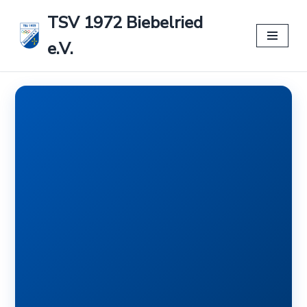
TSV 1972 Biebelried
Zum
e.V.
Inhalt
springen